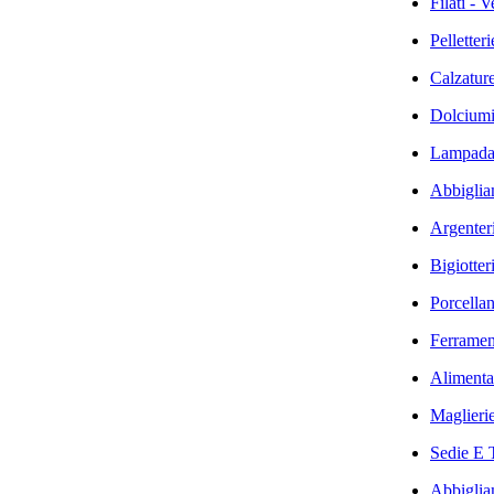
Filati - 
Pelletter
Calzature
Dolciumi
Lampadar
Abbiglia
Argenteri
Bigiotter
Porcellan
Ferramen
Alimentar
Maglierie
Sedie E T
Abbiglia