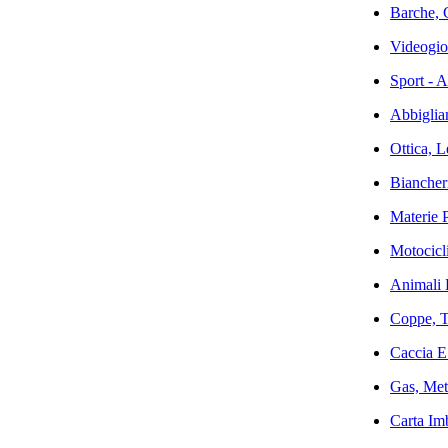
Barche, 
Videogioc
Sport - A
Abbiglia
Ottica, L
Biancher
Materie P
Motocicli
Animali D
Coppe, Tr
Caccia E 
Gas, Met
Carta Im