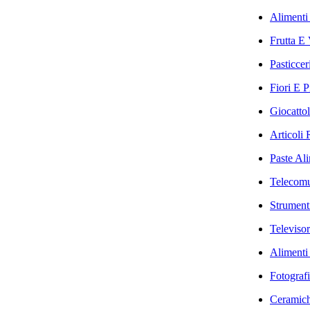
Alimenti 
Frutta E 
Pasticcer
Fiori E P
Giocattol
Articoli 
Paste Ali
Telecomu
Strumenti
Televisor
Alimenti 
Fotografi
Ceramich