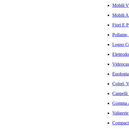
Mobili V
Mobili Ar
Fiori E P
Pollame,
Legno Co
Elettrodo
Videocas
Enologia
Colori, V
Cappelli
Gomma Ar
Valigerie
Compact 