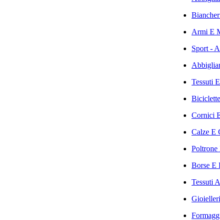
Biancher
Armi E M
Sport - A
Abbigliam
Tessuti E
Biciclett
Cornici E
Calze E C
Poltrone 
Borse E B
Tessuti 
Gioieller
Formaggi 