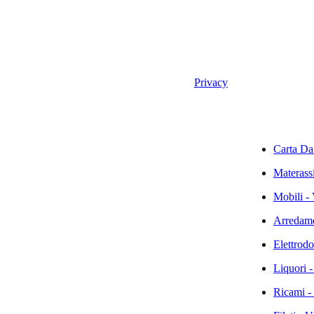
i diritti riservati. Valid XHTML and CSS. -
Privacy
Carta Da
Materassi
Mobili - 
Arredame
Elettrodo
Liquori -
Ricami -