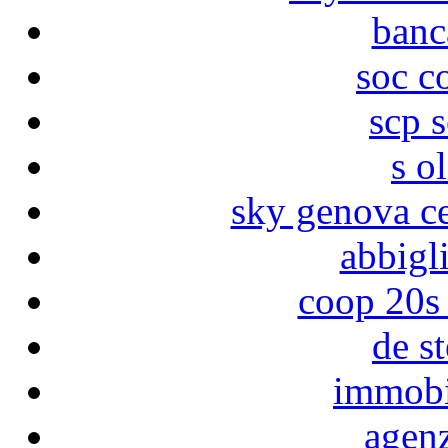
banc
soc c
scp s
s o
sky genova ce
abbigl
coop 20s
de s
immobi
agenz