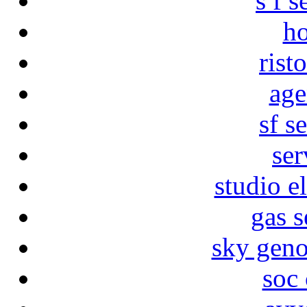
s f s
ho
rist
age
sf s
ser
studio e
gas s
sky geno
soc