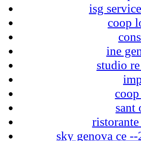
isg servic
coop l
cons
ine ge
studio r
imp
coop 
sant 
ristorante
sky genova ce -