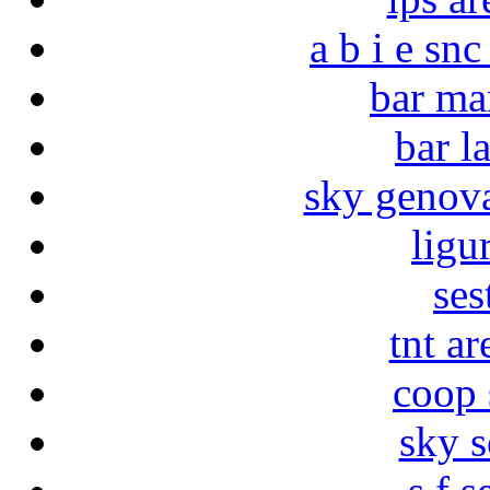
a b i e sn
bar ma
bar l
sky genova
ligu
ses
tnt a
coop 
sky s