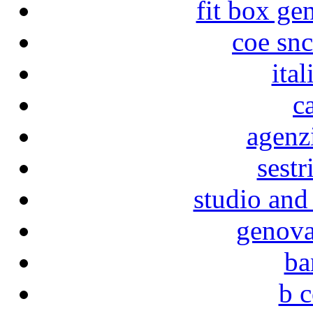
fit box ge
coe sn
ital
c
agenz
sestr
studio and
genova
ba
b 