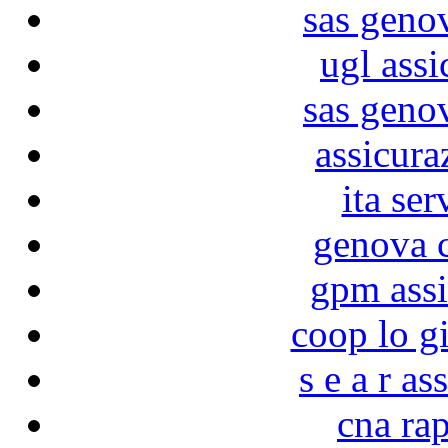
sas geno
ugl assi
sas geno
assicura
ita ser
genova c
gpm assi
coop lo g
s e a r as
cna rap