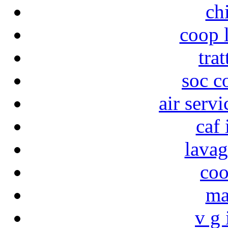
ch
coop 
trat
soc c
air servi
caf 
lavag
coo
ma
v g 