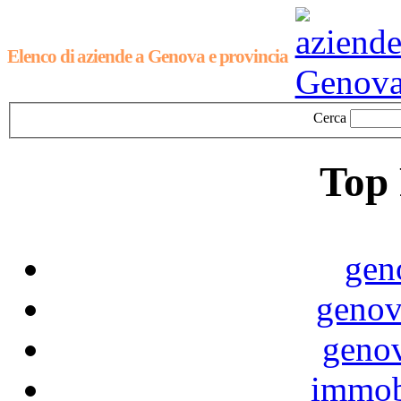
Elenco di aziende a Genova e provincia
Cerca
Top 
gen
genov
genov
immob