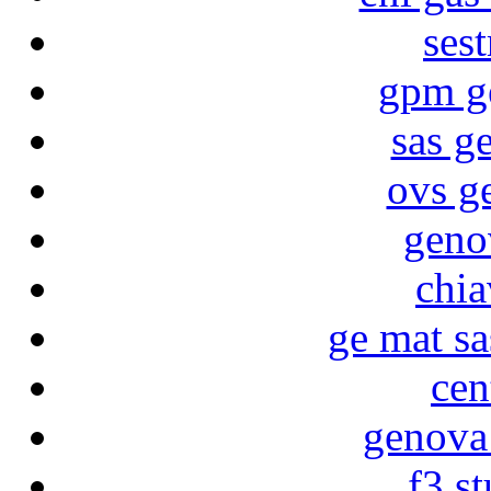
sest
gpm g
sas g
ovs g
geno
chia
ge mat s
cen
genova 
f3 s