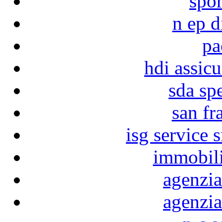
spor
n ep d
pa
hdi assicu
sda sp
san fr
isg service 
immobili
agenzia
agenzia