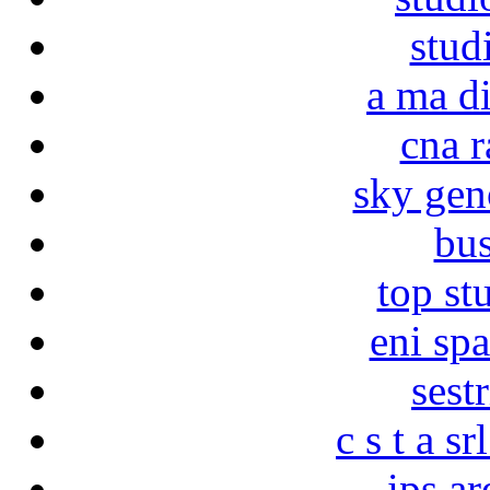
stud
a ma di
cna r
sky gen
bus
top st
eni spa
sest
c s t a s
ips a