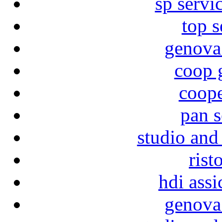
sp servi
top s
genova
coop 
coope
pan s
studio and
rist
hdi assi
genova