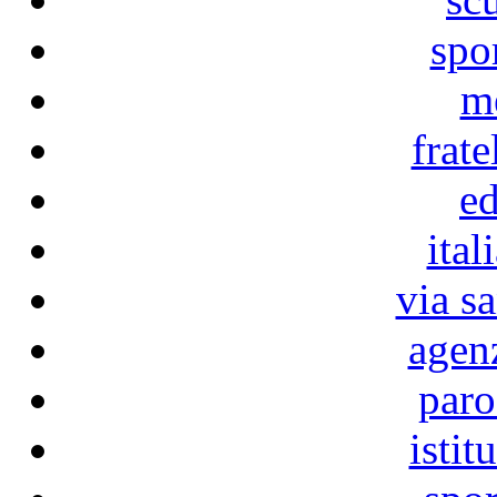
spo
m
frate
ed
ital
via s
agen
paro
istit