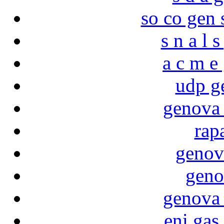
so co gen 
s n a l 
a c m e
udp g
genova 
rap
genov
geno
genova 
eni gas