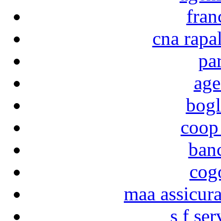
fran
cna rapal
pa
age
bogl
coop
ban
cog
maa assicur
s f ser