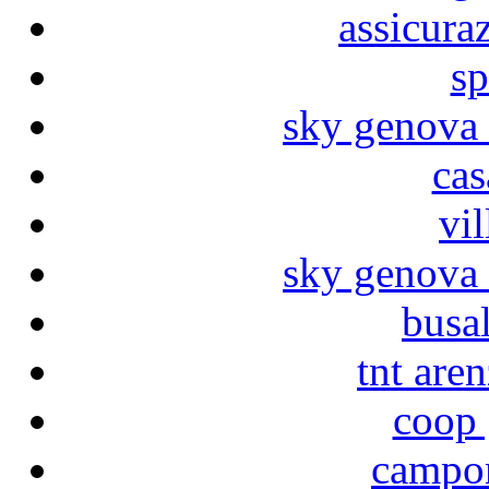
assicura
sp
sky genova 
cas
vi
sky genova 
busal
tnt are
coop 
campo