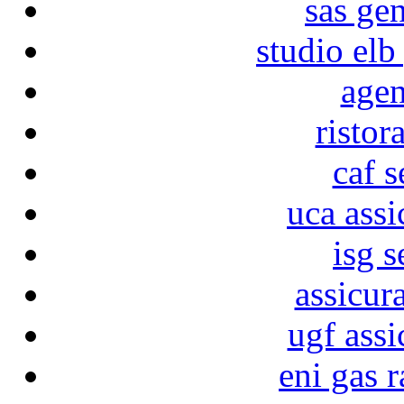
sas ge
studio elb
agen
ristor
caf s
uca assi
isg s
assicur
ugf assi
eni gas r