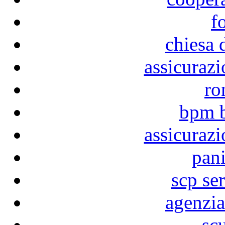
f
chiesa 
assicurazi
ro
bpm b
assicurazi
pani
scp ser
agenzia
sc