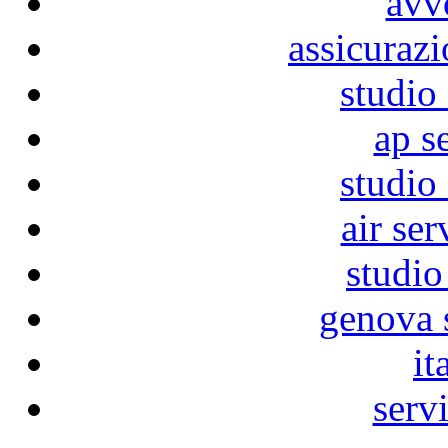
avv
assicuraz
studio
ap s
studio
air ser
studio
genova 
it
servi