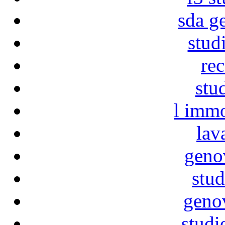
sda g
stud
re
stu
l immo
lav
geno
stud
geno
studi