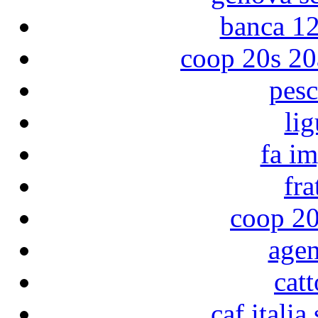
banca 1
coop 20s 20
pesc
lig
fa im
fra
coop 20
age
cat
caf italia