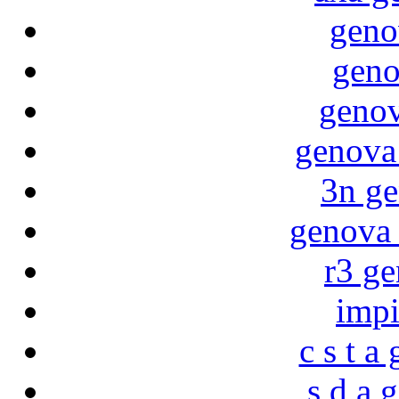
geno
geno
genov
genova
3n g
genova 
r3 g
impi
c s t a
s d a 