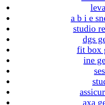
lev
a b i e s
studio r
dgs g
fit box
ine g
ses
stu
assicu
axa g