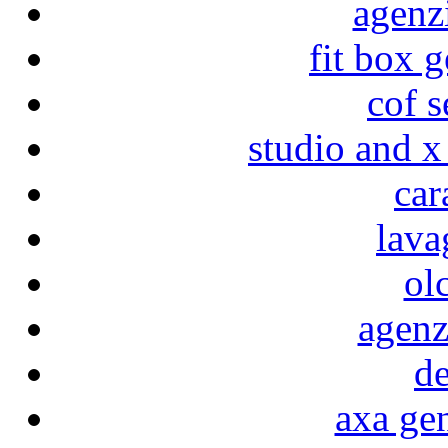
agenz
fit box 
cof s
studio and x
car
lava
ol
agenz
de
axa ge