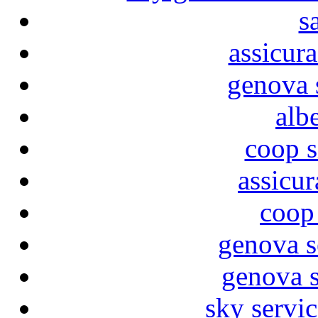
s
assicura
genova 
alb
coop s
assicu
coop
genova s
genova s
sky servi