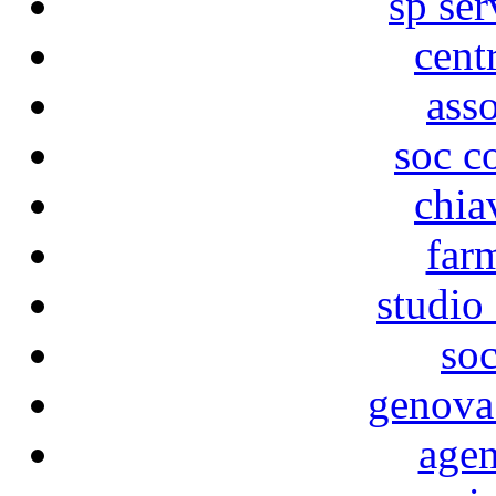
sp ser
cent
asso
soc c
chia
far
studio
soc
genova
agen