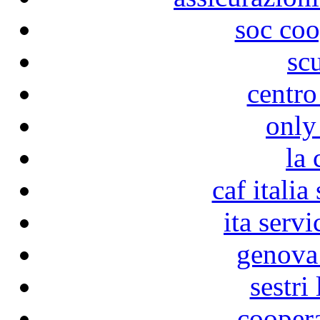
soc coo
sc
centro
only
la 
caf italia
ita servi
genova
sestri
coopera