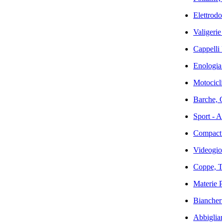
Elettrodo
Valigerie
Cappelli
Enologia
Motocicli
Barche, 
Sport - A
Compact 
Videogioc
Coppe, Tr
Materie P
Biancher
Abbiglia