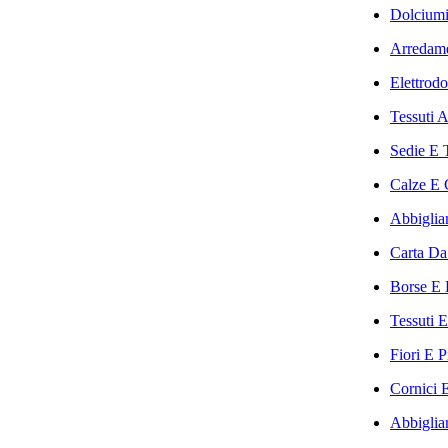
Dolciumi
Arredame
Elettrodo
Tessuti 
Sedie E T
Calze E C
Abbigliam
Carta Da 
Borse E B
Tessuti E
Fiori E P
Cornici E
Abbiglia