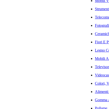
Mobili V
Strumenti
Telecomu
Fotografi
Ceramich
Fiori E P
Legno Co
Mobili Ar
Televisor
Videocas
Colori, V
Alimenti 
Gomma Ar
Pollame,