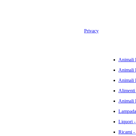
i diritti riservati. Valid XHTML and CSS. -
Privacy
Animali D
Animali 
Animali 
Alimenti
Animali 
Lampadar
Liquori -
Ricami -