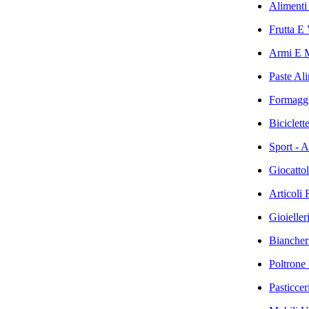
Alimenti 
Frutta E 
Armi E M
Paste Ali
Formaggi 
Biciclett
Sport - A
Giocattol
Articoli 
Gioieller
Biancher
Poltrone 
Pasticcer