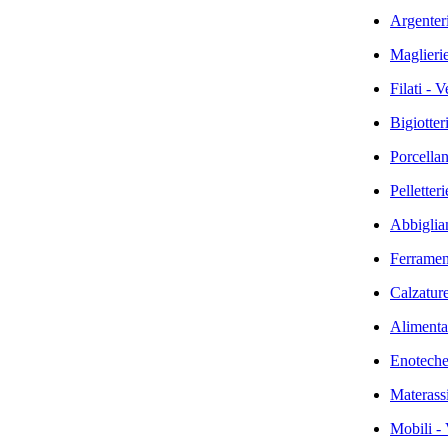
Argenteri
Maglierie
Filati - 
Bigiotter
Porcellan
Pelletter
Abbiglia
Ferramen
Calzature
Alimentar
Enoteche
Materassi
Mobili - 